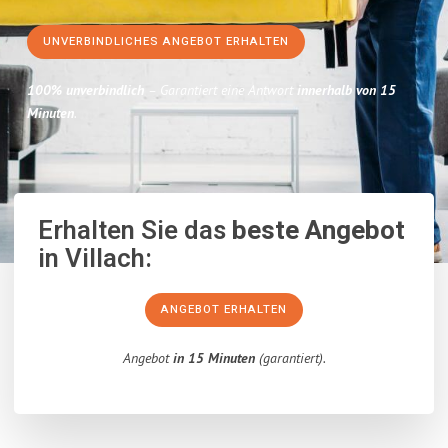
UNVERBINDLICHES ANGEBOT ERHALTEN
100% unverbindlich
– Garantiert eine Antwort
innerhalb von 15
Minuten
.
Erhalten Sie das
beste Angebot
in Villach:
ANGEBOT ERHALTEN
Angebot
in 15 Minuten
(garantiert).