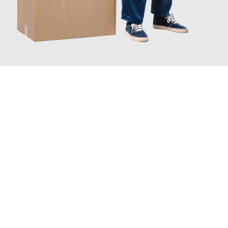
JETZT ANFRAGEN
Erleben Sie mit Umzugsmeister Ritter Villach, wie
einfach und
stressfrei Ihr Umzug Villach Reutlingen
sein kann. Unser
Expertenteam steht bereit, um Ihnen einen reibungslosen
Übergang in Ihr neues Zuhause zu garantieren.
Jetzt
unverbindliches Angebot
erhalten &