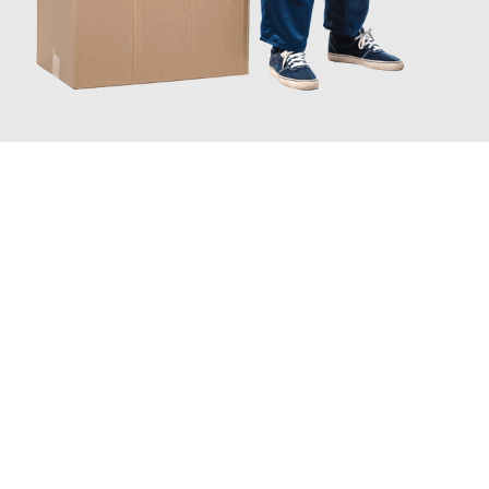
JETZT ANFRAGEN
Erleben Sie mit Umzugsmeister Ritter Villach, wie
einfach und
stressfrei Ihr Umzug Villach Karlsruhe
sein kann. Unser
Expertenteam steht bereit, um Ihnen einen reibungslosen
Übergang in Ihr neues Zuhause zu garantieren.
Jetzt
unverbindliches Angebot
erhalten &