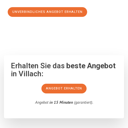
UNVERBINDLICHES ANGEBOT ERHALTEN
100% unverbindlich
– Garantiert eine Antwort
innerhalb von 15
Minuten
.
Erhalten Sie das
beste Angebot
in Villach:
ANGEBOT ERHALTEN
Angebot
in 15 Minuten
(garantiert).