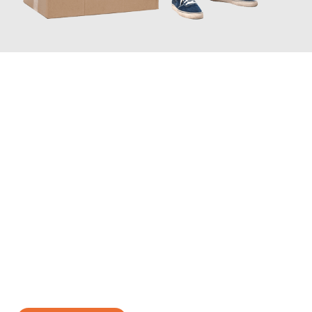
JETZT ANFRAGEN
Erleben Sie mit Umzugsmeister Ritter Villach, wie
einfach und
stressfrei Ihr Umzug Villach Moers
sein kann. Unser
Expertenteam steht bereit, um Ihnen einen reibungslosen
Übergang in Ihr neues Zuhause zu garantieren.
Jetzt
unverbindliches Angebot
erhalten &
100€ sparen: