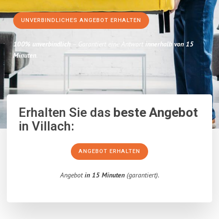
UNVERBINDLICHES ANGEBOT ERHALTEN
100% unverbindlich
– Garantiert eine Antwort
innerhalb von 15
Minuten
.
Erhalten Sie das
beste Angebot
in Villach:
ANGEBOT ERHALTEN
Angebot
in 15 Minuten
(garantiert).