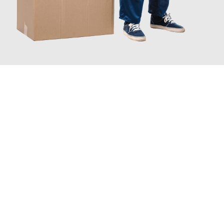
JETZT ANFRAGEN
Erleben Sie mit Umzugsmeister Ritter Villach, wie
einfach und
stressfrei Ihr Umzug Villach Osnabrück
sein kann. Unser
Expertenteam steht bereit, um Ihnen einen reibungslosen
Übergang in Ihr neues Zuhause zu garantieren.
Jetzt
unverbindliches Angebot
erhalten &