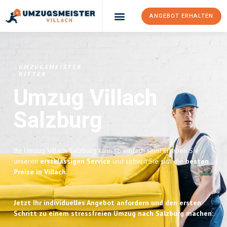
ANGEBOT ERHALTEN
Umzugsunternehmen Villach
Umzugsservice Villach
UMZUGSMEISTER
RITTER
Umzug Villach
Salzburg
Ihr Umzug Villach Salzburg kann so einfach sein! Erleben Sie
unseren
erstklassigen Service
und sichern Sie sich die
besten
Preise in Villach
.
Jetzt Ihr individuelles Angebot anfordern und den ersten
Schritt zu einem stressfreien Umzug nach Salzburg machen: