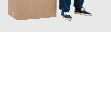
JETZT ANFRAGEN
Erleben Sie mit Umzugsmeister Ritter Villach, wie
einfach und
stressfrei Ihr Umzug Villach Darmstadt
sein kann. Unser
Expertenteam steht bereit, um Ihnen einen reibungslosen
Übergang in Ihr neues Zuhause zu garantieren.
Jetzt
unverbindliches Angebot
erhalten &