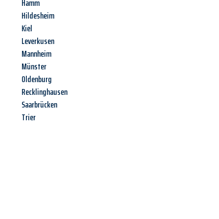
Hamm
Hildesheim
Kiel
Leverkusen
Mannheim
Münster
Oldenburg
Recklinghausen
Saarbrücken
Trier
Jetzt anfragen &
Angebot
mit Best-Preis
erhalten!