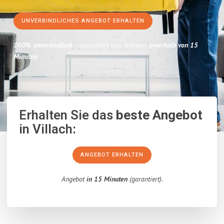
UNVERBINDLICHES ANGEBOT ERHALTEN
100% unverbindlich
– Garantiert eine Antwort
innerhalb von 15
Minuten
.
Erhalten Sie das
beste Angebot
in Villach:
ANGEBOT ERHALTEN
Angebot
in 15 Minuten
(garantiert).