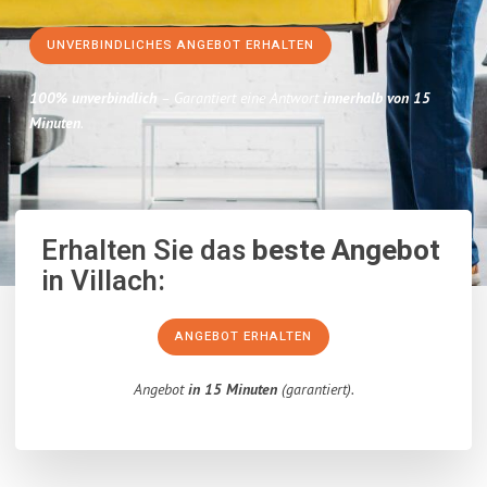
UNVERBINDLICHES ANGEBOT ERHALTEN
100% unverbindlich
– Garantiert eine Antwort
innerhalb von 15
Minuten
.
Erhalten Sie das
beste Angebot
in Villach:
ANGEBOT ERHALTEN
Angebot
in 15 Minuten
(garantiert).