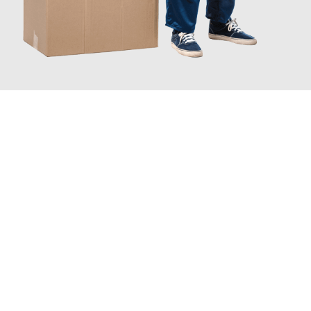
JETZT ANFRAGEN
Erleben Sie mit Umzugsmeister Ritter Villach, wie
einfach und
stressfrei Ihr Umzug Villach Erlangen
sein kann. Unser
Expertenteam steht bereit, um Ihnen einen reibungslosen
Übergang in Ihr neues Zuhause zu garantieren.
Jetzt
unverbindliches Angebot
erhalten &