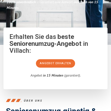
100% unverbindlich
– Garantiert eine Antwort
innerhalb von 15
Minuten
.
Erhalten Sie das
beste
Seniorenumzug-Angebot
in
Villach:
ANGEBOT ERHALTEN
Angebot
in 15 Minuten
(garantiert).
ÜBER UNS