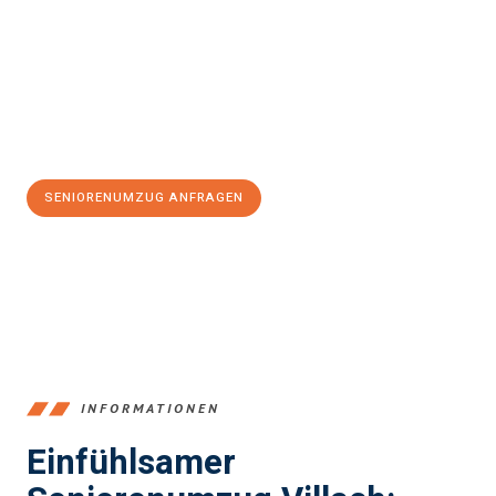
stressfrei Seniorenumzug in Villach
sein kann. Unser
Expertenteam steht bereit, um Ihnen einen reibungslosen Ablauf
zu garantieren.
Jetzt
unverbindliches Angebot
erhalten &
100€ sparen:
SENIORENUMZUG ANFRAGEN
+43720881262
INFORMATIONEN
Einfühlsamer