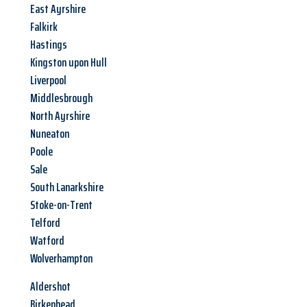
East Ayrshire
Falkirk
Hastings
Kingston upon Hull
Liverpool
Middlesbrough
North Ayrshire
Nuneaton
Poole
Sale
South Lanarkshire
Stoke-on-Trent
Telford
Watford
Wolverhampton
Aldershot
Birkenhead