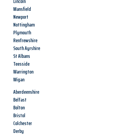
Lincoln
Mansfield
Newport
Nottingham
Plymouth
Renfrewshire
South Ayrshire
St Albans
Teesside
Warrington
Wigan
Aberdeenshire
Belfast
Bolton
Bristol
Colchester
Derby