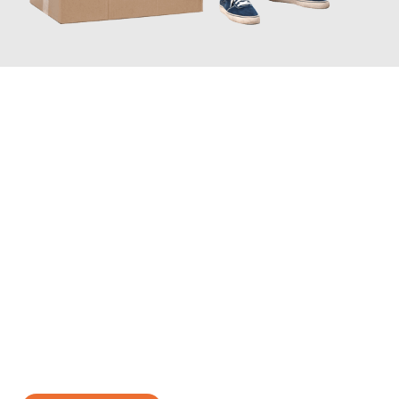
JETZT ANFRAGEN
Erleben Sie mit Umzugsmeister Ritter Villach, wie
einfach und
stressfrei Ihr Umzug Villach Bristol
sein kann. Unser
Expertenteam steht bereit, um Ihnen einen reibungslosen
Übergang in Ihr neues Zuhause zu garantieren.
Jetzt
unverbindliches Angebot
erhalten &
100€ sparen: