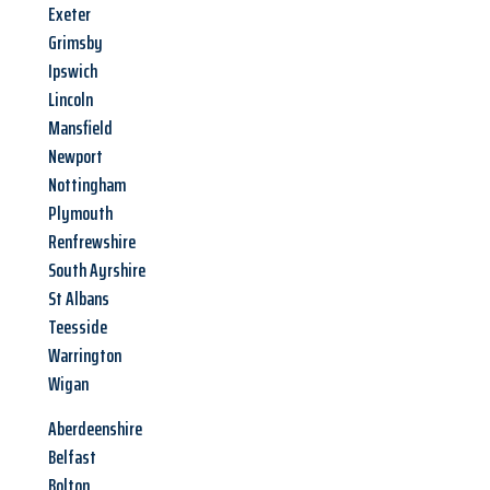
Exeter
Grimsby
Ipswich
Lincoln
Mansfield
Newport
Nottingham
Plymouth
Renfrewshire
South Ayrshire
St Albans
Teesside
Warrington
Wigan
Aberdeenshire
Belfast
Bolton