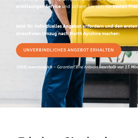
erstklassigen Service
und sichern Sie sich die
besten Preis
Jetzt Ihr individuelles Angebot anfordern und den ersten
stressfreien Umzug nach North Ayrshire machen:
UNVERBINDLICHES ANGEBOT ERHALTEN
100% unverbindlich
– Garantiert eine Antwort
innerhalb von 15 Min