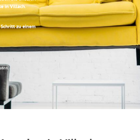
e in Villach
.
 Schritt zu einem
uten
.