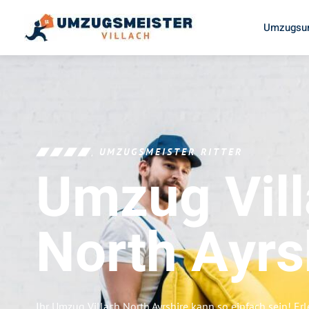
Umzugsun
UMZUGSMEISTER RITTER
Umzug Vil
North Ayrs
Ihr Umzug Villach North Ayrshire kann so einfach sein! Er