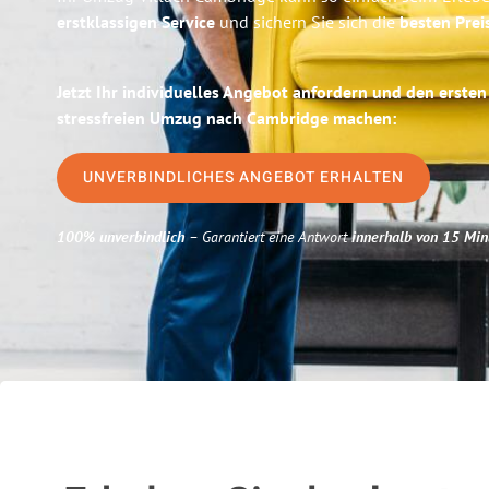
erstklassigen Service
und sichern Sie sich die
besten Preis
Jetzt Ihr individuelles Angebot anfordern und den ersten
stressfreien Umzug nach Cambridge machen:
UNVERBINDLICHES ANGEBOT ERHALTEN
100% unverbindlich
– Garantiert eine Antwort
innerhalb von 15 Min