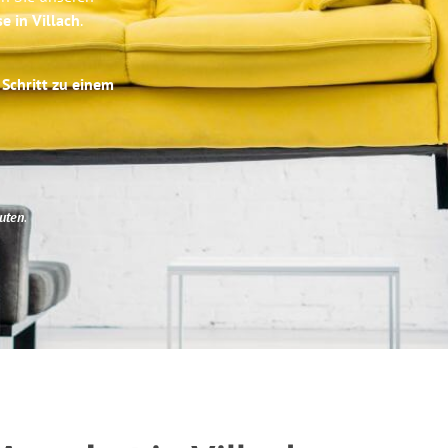
e in Villach
.
 Schritt zu einem
uten
.