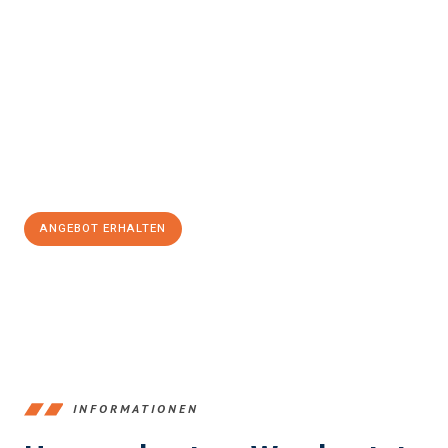
Erleben Sie mit Umzugsmeister Ritter Villach, wie
einfach und
stressfrei Ihr Umzug Villach Newcastle upon Tyne
sein kann.
Unser Expertenteam steht bereit, um Ihnen einen reibungslosen
Übergang in Ihr neues Zuhause zu garantieren.
Jetzt
unverbindliches Angebot
erhalten &
100€ sparen:
ANGEBOT ERHALTEN
+43720881262
INFORMATIONEN