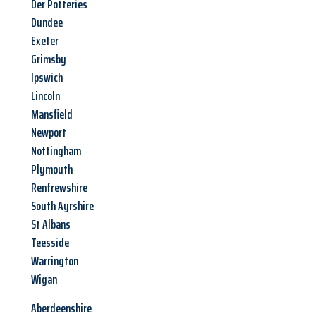
Der Potteries
Dundee
Exeter
Grimsby
Ipswich
Lincoln
Mansfield
Newport
Nottingham
Plymouth
Renfrewshire
South Ayrshire
St Albans
Teesside
Warrington
Wigan
Aberdeenshire