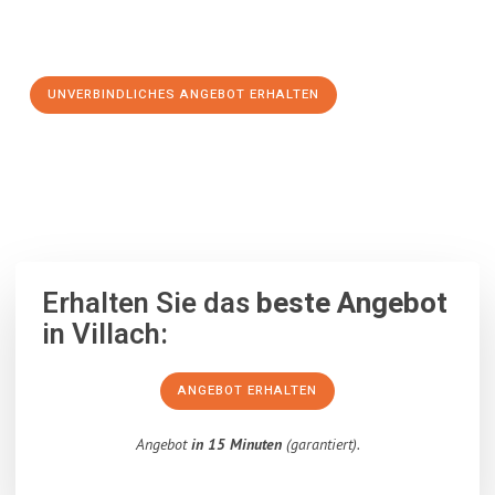
Schritt zu einem stressfreien Umzug nach Newcastle upon
Tyne machen:
UNVERBINDLICHES ANGEBOT ERHALTEN
100% unverbindlich
– Garantiert eine Antwort
innerhalb von 15
Minuten
.
Erhalten Sie das
beste Angebot
in Villach:
ANGEBOT ERHALTEN
Angebot
in 15 Minuten
(garantiert).