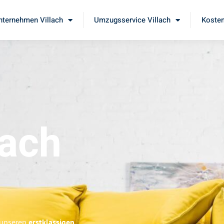
ternehmen Villach
Umzugsservice Villach
Kosten
lach
e unseren
erstklassigen