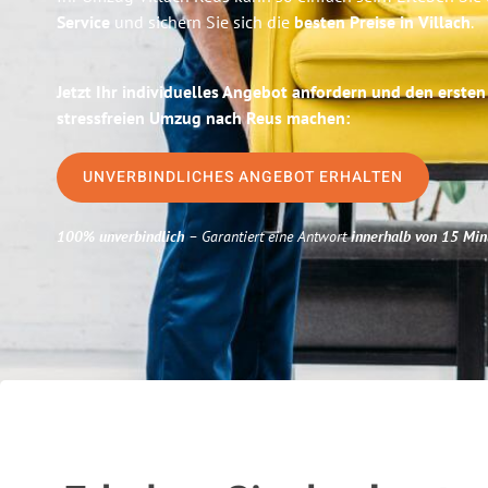
Service
und sichern Sie sich die
besten Preise in Villach
.
Jetzt Ihr individuelles Angebot anfordern und den ersten
stressfreien Umzug nach Reus machen:
UNVERBINDLICHES ANGEBOT ERHALTEN
100% unverbindlich
– Garantiert eine Antwort
innerhalb von 15 Min