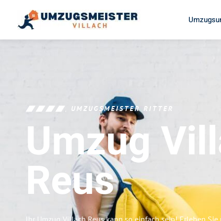
Umzugsun
UMZUGSMEISTER RITTER
Umzug Vil
Reus
Ihr Umzug Villach Reus kann so einfach sein! Erleben Si