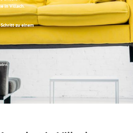
e in Villach
.
 Schritt zu einem
uten
.