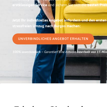
erstklassigen Service
und sichern Sie sich die
besten Preis
Jetzt Ihr individuelles Angebot anfordern und den ersten
stressfreien Umzug nach Burgos machen:
UNVERBINDLICHES ANGEBOT ERHALTEN
100% unverbindlich
– Garantiert eine Antwort
innerhalb von 15 Min