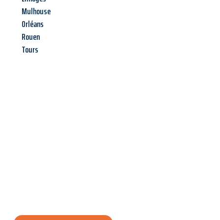
Mulhouse
Orléans
Rouen
Tours
Jetzt anfragen &
Angebot
mit Best-Preis
erhalten!
Schicken Sie uns jetzt Ihre unverbindliche Anfrage und sichern
Sie sich Ihr
individuelles Umzugsangebot für Ihr Anliegen in
Villach
zum Best-Preis! Nutzen Sie die Gelegenheit für einen
stressfreien Umzug
mit maximalem Komfort: