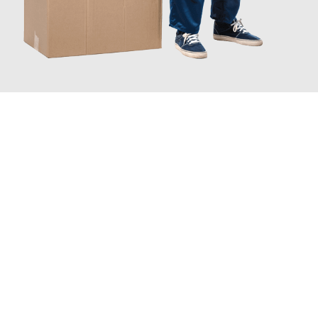
JETZT ANFRAGEN
Erleben Sie mit Umzugsmeister Ritter Villach, wie
einfach und
stressfrei Ihr Umzug Villach Montpellier
sein kann. Unser
Expertenteam steht bereit, um Ihnen einen reibungslosen
Übergang in Ihr neues Zuhause zu garantieren.
Jetzt
unverbindliches Angebot
erhalten &