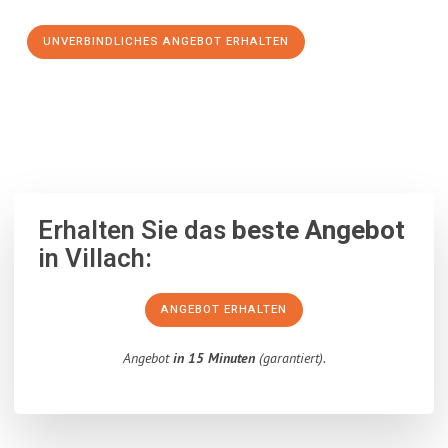
UNVERBINDLICHES ANGEBOT ERHALTEN
100% unverbindlich
– Garantiert eine Antwort
innerhalb von 15
Minuten
.
Erhalten Sie das
beste Angebot
in Villach:
ANGEBOT ERHALTEN
Angebot
in 15 Minuten
(garantiert).