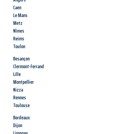
Caen
Le Mans
Metz
Nîmes
Reims
Toulon
Besançon
Clermont-Ferrand
Lille
Montpellier
Nizza
Rennes
Toulouse
Bordeaux
Dijon
Limoges