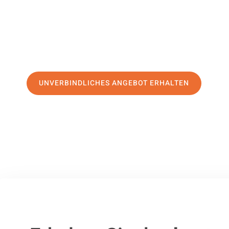
Service
und sichern Sie sich die
besten Preise in Villach
.
Jetzt Ihr individuelles Angebot anfordern und den ersten
stressfreien Umzug nach Jaén machen:
UNVERBINDLICHES ANGEBOT ERHALTEN
100% unverbindlich
– Garantiert eine Antwort
innerhalb von 15 Min