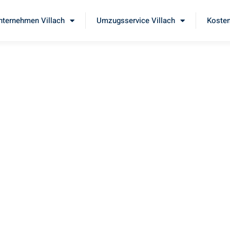
ternehmen Villach
Umzugsservice Villach
Kosten
lach
 unseren
erstklassigen