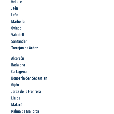
Getafe
Jaén
León
Marbella
Oviedo
Sabadell
Santander
Torrejón de Ardoz
Alcorcón
Badalona
Cartagena
Donostia-San Sebastian
Gijón
Jerez de la Frontera
Lleida
Mataró
Palma de Mallorca