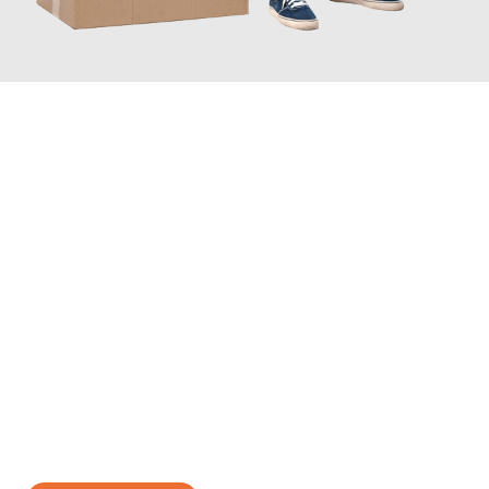
JETZT ANFRAGEN
Erleben Sie mit Umzugsmeister Ritter Villach, wie
einfach und
stressfrei Ihr Umzug Villach Gijón
sein kann. Unser
Expertenteam steht bereit, um Ihnen einen reibungslosen
Übergang in Ihr neues Zuhause zu garantieren.
Jetzt
unverbindliches Angebot
erhalten &
100€ sparen: