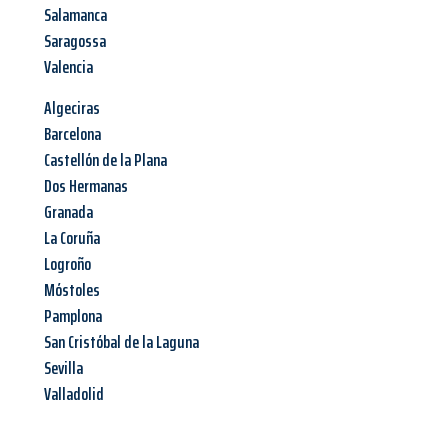
Salamanca
Saragossa
Valencia
Algeciras
Barcelona
Castellón de la Plana
Dos Hermanas
Granada
La Coruña
Logroño
Móstoles
Pamplona
San Cristóbal de la Laguna
Sevilla
Valladolid