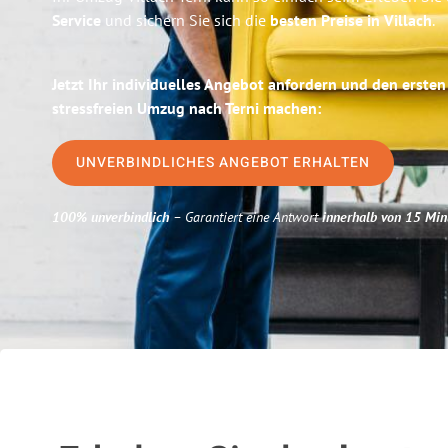
Service
und sichern Sie sich die
besten Preise in Villach
.
Jetzt Ihr individuelles Angebot anfordern und den ersten
stressfreien Umzug nach Terni machen:
UNVERBINDLICHES ANGEBOT ERHALTEN
100% unverbindlich
– Garantiert eine Antwort
innerhalb von 15 Min