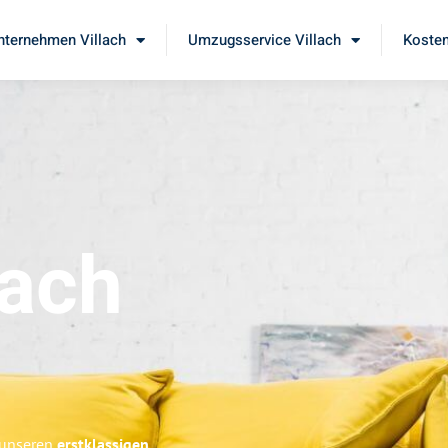
ternehmen Villach
Umzugsservice Villach
Kosten
lach
e unseren
erstklassigen