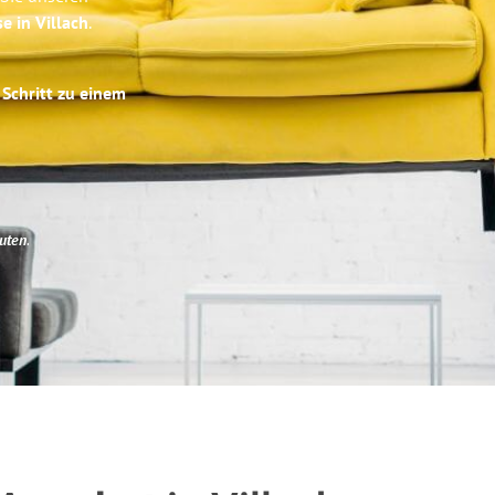
e in Villach
.
 Schritt zu einem
uten
.