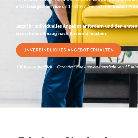
erstklassigen Service
und sichern Sie sich die
besten Preis
Jetzt Ihr individuelles Angebot anfordern und den ersten
stressfreien Umzug nach Ravenna machen:
UNVERBINDLICHES ANGEBOT ERHALTEN
100% unverbindlich
– Garantiert eine Antwort
innerhalb von 15 Min