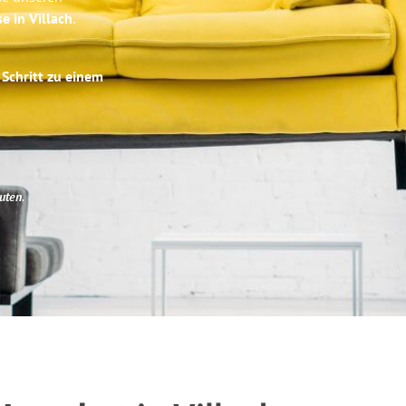
e in Villach
.
 Schritt zu einem
uten
.