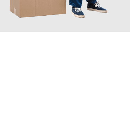
JETZT ANFRAGEN
Erleben Sie mit Umzugsmeister Ritter Villach, wie
einfach und
stressfrei Ihr Umzug Villach Salerno
sein kann. Unser
Expertenteam steht bereit, um Ihnen einen reibungslosen
Übergang in Ihr neues Zuhause zu garantieren.
Jetzt
unverbindliches Angebot
erhalten &
100€ sparen: