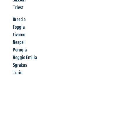
Triest
Brescia
Foggia
Livorno
Neapel
Perugia
Reggio Emilia
Syrakus
Turin
Jetzt anfragen &
Angebot
mit Best-Preis
erhalten!