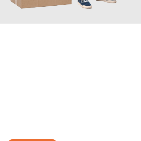
JETZT ANFRAGEN
Erleben Sie mit Umzugsmeister Ritter Villach, wie
einfach und
stressfrei Ihr Umzug Villach Rimini
sein kann. Unser
Expertenteam steht bereit, um Ihnen einen reibungslosen
Übergang in Ihr neues Zuhause zu garantieren.
Jetzt
unverbindliches Angebot
erhalten &
100€ sparen: