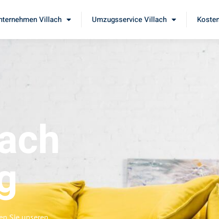
ternehmen Villach
Umzugsservice Villach
Kosten
lach
g
ben Sie unseren