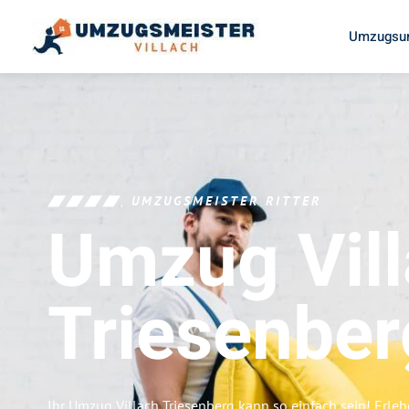
Umzugsun
UMZUGSMEISTER RITTER
Umzug Vil
Triesenber
Ihr Umzug Villach Triesenberg kann so einfach sein! Erle