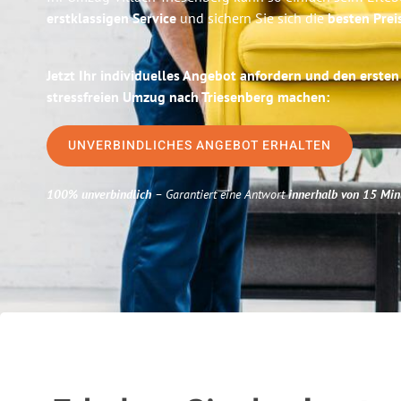
erstklassigen Service
und sichern Sie sich die
besten Preis
Jetzt Ihr individuelles Angebot anfordern und den ersten
stressfreien Umzug nach Triesenberg machen:
UNVERBINDLICHES ANGEBOT ERHALTEN
100% unverbindlich
– Garantiert eine Antwort
innerhalb von 15 Min