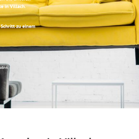
e in Villach
.
 Schritt zu einem
uten
.