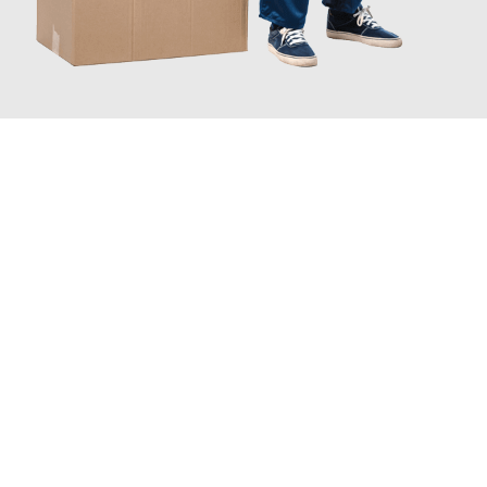
JETZT ANFRAGEN
Erleben Sie mit Umzugsmeister Ritter Villach, wie
einfach und
stressfrei Ihr Umzug Villach Amadora
sein kann. Unser
Expertenteam steht bereit, um Ihnen einen reibungslosen
Übergang in Ihr neues Zuhause zu garantieren.
Jetzt
unverbindliches Angebot
erhalten &
100€ sparen: