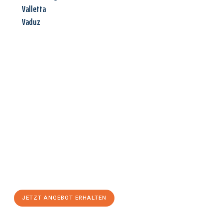
Valletta
Vaduz
Jetzt anfragen &
Angebot
mit Best-Preis
erhalten!
Schicken Sie uns jetzt Ihre unverbindliche Anfrage und sichern
Sie sich Ihr
individuelles Umzugsangebot für Ihr Anliegen in
Villach
zum Best-Preis! Nutzen Sie die Gelegenheit für einen
stressfreien Umzug
mit maximalem Komfort:
JETZT ANGEBOT ERHALTEN