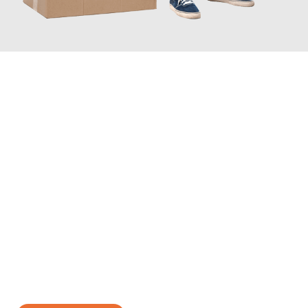
JETZT ANFRAGEN
Erleben Sie mit Umzugsmeister Ritter Villach, wie
einfach und
stressfrei Ihr Umzug Villach Triesen
sein kann. Unser
Expertenteam steht bereit, um Ihnen einen reibungslosen
Übergang in Ihr neues Zuhause zu garantieren.
Jetzt
unverbindliches Angebot
erhalten &
100€ sparen: