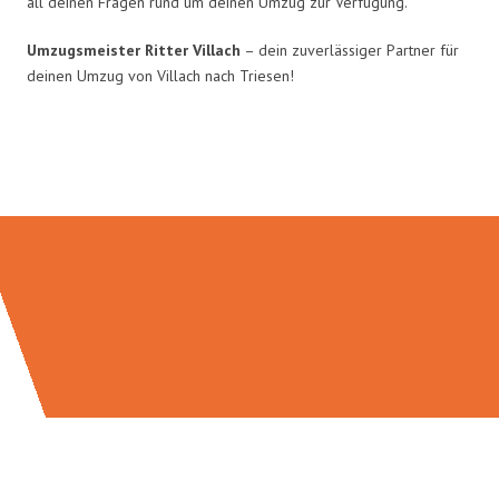
all deinen Fragen rund um deinen Umzug zur Verfügung.
Umzugsmeister Ritter Villach
– dein zuverlässiger Partner für
deinen Umzug von Villach nach Triesen!
Umzugsmeister Ritter in Zahlen: