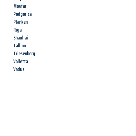
Mostar
Podgorica
Planken
Riga
Shauliai
Tallinn
Triesenberg
Valletta
Vaduz
Jetzt anfragen &
Angebot
mit Best-Preis
erhalten!