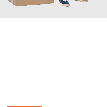
JETZT ANFRAGEN
Erleben Sie mit Umzugsmeister Ritter Villach, wie
einfach und
stressfrei Ihr Umzug Villach Tartu
sein kann. Unser
Expertenteam steht bereit, um Ihnen einen reibungslosen
Übergang in Ihr neues Zuhause zu garantieren.
Jetzt
unverbindliches Angebot
erhalten &
100€ sparen: