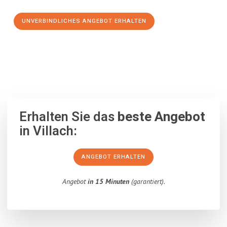
UNVERBINDLICHES ANGEBOT ERHALTEN
100% unverbindlich
– Garantiert eine Antwort
innerhalb von 15
Minuten
.
Erhalten Sie das
beste Angebot
in Villach:
ANGEBOT ERHALTEN
Angebot
in 15 Minuten
(garantiert).