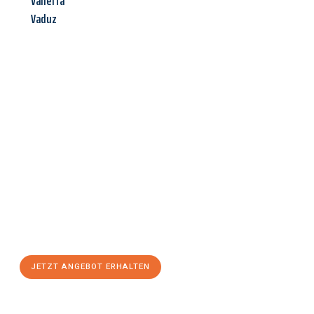
Valletta
Vaduz
Jetzt anfragen &
Angebot
mit Best-Preis
erhalten!
Schicken Sie uns jetzt Ihre unverbindliche Anfrage und sichern
Sie sich Ihr
individuelles Umzugsangebot für Ihr Anliegen in
Villach
zum Best-Preis! Nutzen Sie die Gelegenheit für einen
stressfreien Umzug
mit maximalem Komfort:
JETZT ANGEBOT ERHALTEN