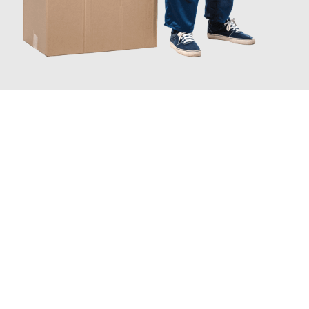
JETZT ANFRAGEN
Erleben Sie mit Umzugsmeister Ritter Villach, wie
einfach und
stressfrei Ihr Umzug Villach Sarajewo
sein kann. Unser
Expertenteam steht bereit, um Ihnen einen reibungslosen
Übergang in Ihr neues Zuhause zu garantieren.
Jetzt
unverbindliches Angebot
erhalten &