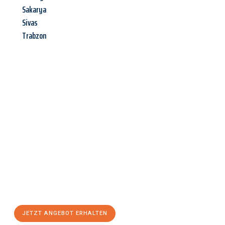
Sakarya
Sivas
Trabzon
Jetzt anfragen &
Angebot
mit Best-Preis
erhalten!
Schicken Sie uns jetzt Ihre unverbindliche Anfrage und sichern
Sie sich Ihr
individuelles Umzugsangebot für Ihr Anliegen in
Villach
zum Best-Preis! Nutzen Sie die Gelegenheit für einen
stressfreien Umzug
mit maximalem Komfort:
JETZT ANGEBOT ERHALTEN