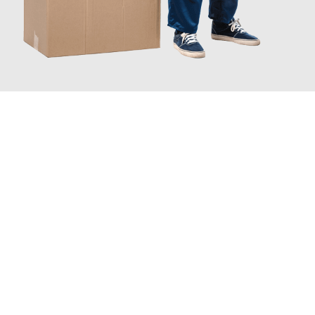
JETZT ANFRAGEN
Erleben Sie mit Umzugsmeister Ritter Villach, wie
einfach und
stressfrei Ihr Umzug Villach Osmaniye
sein kann. Unser
Expertenteam steht bereit, um Ihnen einen reibungslosen
Übergang in Ihr neues Zuhause zu garantieren.
Jetzt
unverbindliches Angebot
erhalten &