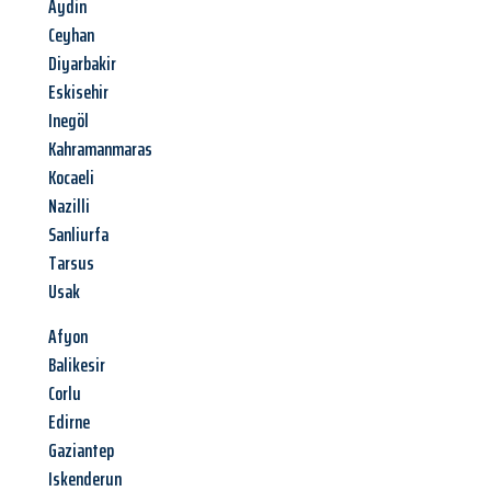
Aydin
Ceyhan
Diyarbakir
Eskisehir
Inegöl
Kahramanmaras
Kocaeli
Nazilli
Sanliurfa
Tarsus
Usak
Afyon
Balikesir
Corlu
Edirne
Gaziantep
Iskenderun