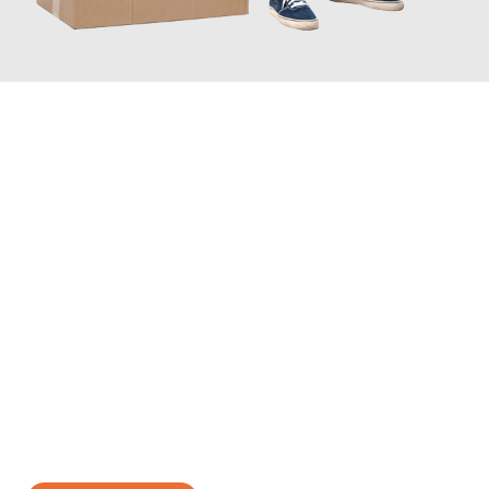
JETZT ANFRAGEN
Erleben Sie mit Umzugsmeister Ritter Villach, wie
einfach und
stressfrei Ihr Umzug Villach Kayseri
sein kann. Unser
Expertenteam steht bereit, um Ihnen einen reibungslosen
Übergang in Ihr neues Zuhause zu garantieren.
Jetzt
unverbindliches Angebot
erhalten &
100€ sparen: