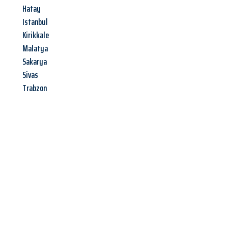
Hatay
Istanbul
Kirikkale
Malatya
Sakarya
Sivas
Trabzon
Jetzt anfragen &
Angebot
mit Best-Preis
erhalten!
Schicken Sie uns jetzt Ihre unverbindliche Anfrage und sichern
Sie sich Ihr
individuelles Umzugsangebot für Ihr Anliegen in