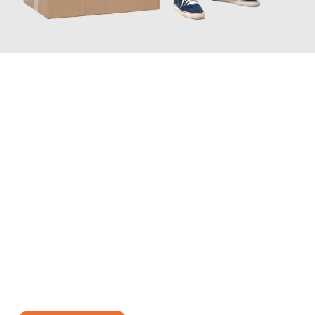
JETZT ANFRAGEN
Erleben Sie mit Umzugsmeister Ritter Villach, wie
einfach und
stressfrei Ihr Umzug Villach Inegöl
sein kann. Unser
Expertenteam steht bereit, um Ihnen einen reibungslosen
Übergang in Ihr neues Zuhause zu garantieren.
Jetzt
unverbindliches Angebot
erhalten &
100€ sparen: