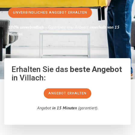
UNVERBINDLICHES ANGEBOT ERHALTEN
100% unverbindlich
– Garantiert eine Antwort
innerhalb von 15
Minuten
.
Erhalten Sie das
beste Angebot
in Villach:
ANGEBOT ERHALTEN
Angebot
in 15 Minuten
(garantiert).