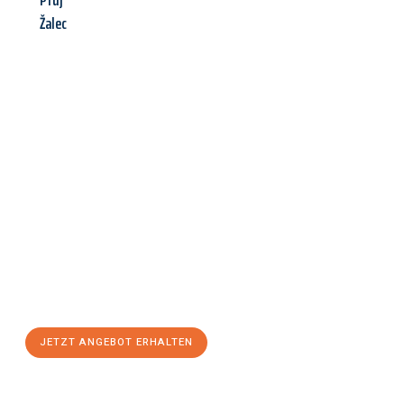
Ptuj
Žalec
Jetzt anfragen &
Angebot
mit Best-Preis
erhalten!
Schicken Sie uns jetzt Ihre unverbindliche Anfrage und sichern
Sie sich Ihr
individuelles Umzugsangebot für Ihr Anliegen in
Villach
zum Best-Preis! Nutzen Sie die Gelegenheit für einen
stressfreien Umzug
mit maximalem Komfort:
JETZT ANGEBOT ERHALTEN