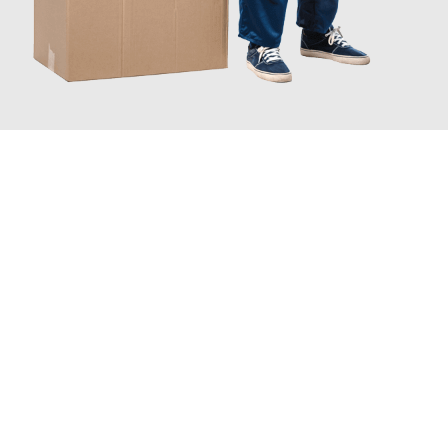
JETZT ANFRAGEN
Erleben Sie mit Umzugsmeister Ritter Villach, wie
einfach und
stressfrei Ihr Umzug Villach Škofja Loka
sein kann. Unser
Expertenteam steht bereit, um Ihnen einen reibungslosen
Übergang in Ihr neues Zuhause zu garantieren.
Jetzt
unverbindliches Angebot
erhalten &