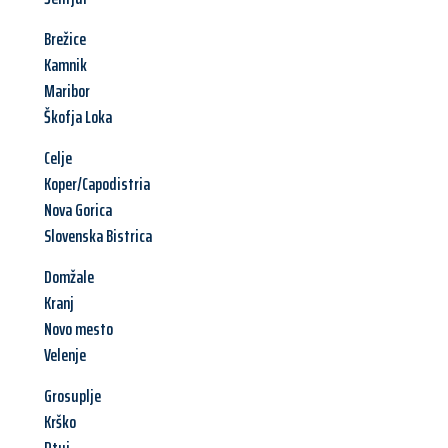
Brežice
Kamnik
Maribor
Škofja Loka
Celje
Koper/Capodistria
Nova Gorica
Slovenska Bistrica
Domžale
Kranj
Novo mesto
Velenje
Grosuplje
Krško