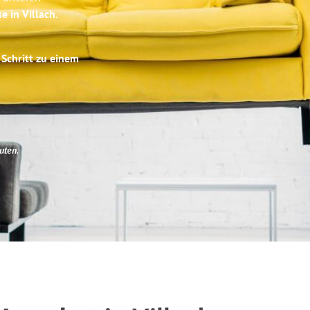
e in Villach
.
 Schritt zu einem
uten
.