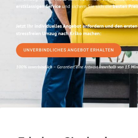
erstklassigen Service
und sichern Sie sich die
besten Preis
Jetzt Ihr individuelles Angebot anfordern und den ersten
stressfreien Umzug nach Krško machen:
UNVERBINDLICHES ANGEBOT ERHALTEN
100% unverbindlich
– Garantiert eine Antwort
innerhalb von 15 Min