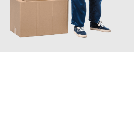
JETZT ANFRAGEN
Erleben Sie mit Umzugsmeister Ritter Villach, wie
einfach und
stressfrei Ihr Umzug Villach Nova Gorica
sein kann. Unser
Expertenteam steht bereit, um Ihnen einen reibungslosen
Übergang in Ihr neues Zuhause zu garantieren.