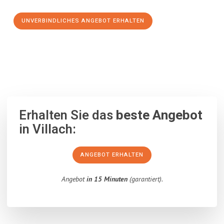
UNVERBINDLICHES ANGEBOT ERHALTEN
100% unverbindlich
– Garantiert eine Antwort
innerhalb von 15
Minuten
.
Erhalten Sie das
beste Angebot
in Villach:
ANGEBOT ERHALTEN
Angebot
in 15 Minuten
(garantiert).