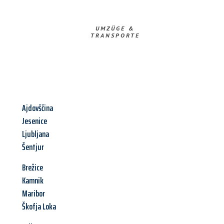
UMZÜGE &
TRANSPORTE
Ajdovščina
Jesenice
Ljubljana
Šentjur
Brežice
Kamnik
Maribor
Škofja Loka