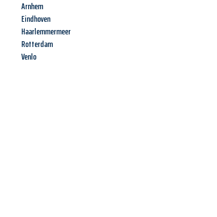
Arnhem
Eindhoven
Haarlemmermeer
Rotterdam
Venlo
Jetzt anfragen &
Angebot
mit Best-Preis
erhalten!
Schicken Sie uns jetzt Ihre unverbindliche Anfrage und sichern
Sie sich Ihr
individuelles Umzugsangebot für Ihr Anliegen in
Villach
zum Best-Preis! Nutzen Sie die Gelegenheit für einen
stressfreien Umzug
mit maximalem Komfort: