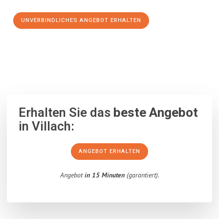
UNVERBINDLICHES ANGEBOT ERHALTEN
100% unverbindlich
– Garantiert eine Antwort
innerhalb von 15
Minuten
.
Erhalten Sie das
beste Angebot
in Villach:
ANGEBOT ERHALTEN
Angebot
in 15 Minuten
(garantiert).