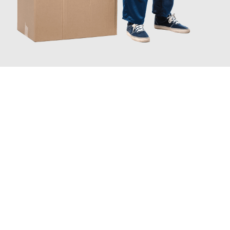
JETZT ANFRAGEN
Erleben Sie mit Umzugsmeister Ritter Villach, wie
einfach und
stressfrei Ihr Umzug Villach Groningen
sein kann. Unser
Expertenteam steht bereit, um Ihnen einen reibungslosen
Übergang in Ihr neues Zuhause zu garantieren.
Jetzt
unverbindliches Angebot
erhalten &