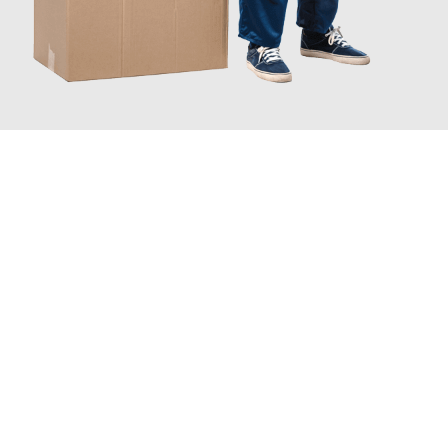
JETZT ANFRAGEN
Erleben Sie mit Umzugsmeister Ritter Villach, wie
einfach und
stressfrei Ihr Umzug Villach Dordrecht
sein kann. Unser
Expertenteam steht bereit, um Ihnen einen reibungslosen
Übergang in Ihr neues Zuhause zu garantieren.
Jetzt
unverbindliches Angebot
erhalten &