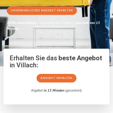
UNVERBINDLICHES ANGEBOT ERHALTEN
100% unverbindlich
– Garantiert eine Antwort
innerhalb von 15
Minuten
.
Erhalten Sie das
beste Angebot
in Villach:
ANGEBOT ERHALTEN
Angebot
in 15 Minuten
(garantiert).