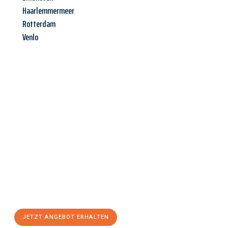
Haarlemmermeer
Rotterdam
Venlo
Jetzt anfragen &
Angebot
mit Best-Preis
erhalten!
Schicken Sie uns jetzt Ihre unverbindliche Anfrage und sichern
Sie sich Ihr
individuelles Umzugsangebot für Ihr Anliegen in
Villach
zum Best-Preis! Nutzen Sie die Gelegenheit für einen
stressfreien Umzug
mit maximalem Komfort:
JETZT ANGEBOT ERHALTEN