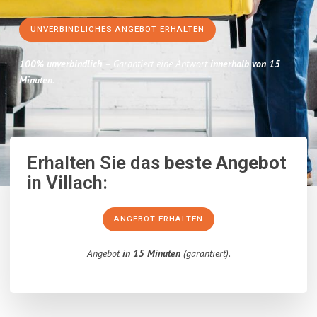
UNVERBINDLICHES ANGEBOT ERHALTEN
100% unverbindlich
– Garantiert eine Antwort
innerhalb von 15
Minuten
.
Erhalten Sie das
beste Angebot
in Villach:
ANGEBOT ERHALTEN
Angebot
in 15 Minuten
(garantiert).