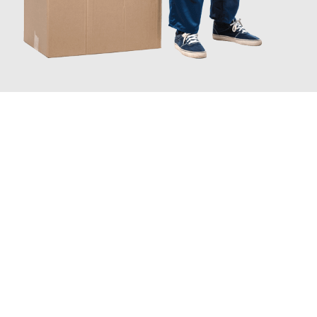
JETZT ANFRAGEN
Erleben Sie mit Umzugsmeister Ritter Villach, wie
einfach und
stressfrei Ihr Umzug Villach Den Haag
sein kann. Unser
Expertenteam steht bereit, um Ihnen einen reibungslosen
Übergang in Ihr neues Zuhause zu garantieren.
Jetzt
unverbindliches Angebot
erhalten &