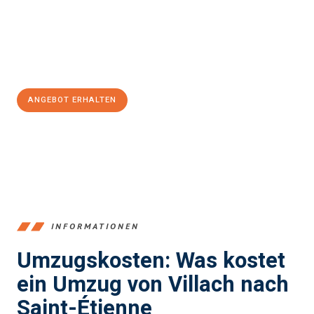
Übergang in Ihr neues Zuhause zu garantieren.
Jetzt
unverbindliches Angebot
erhalten &
100€ sparen:
ANGEBOT ERHALTEN
+43720881262
INFORMATIONEN
Umzugskosten: Was kostet
ein Umzug von Villach nach
Saint-Étienne