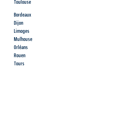
Toulouse
Bordeaux
Dijon
Limoges
Mulhouse
Orléans
Rouen
Tours
Jetzt anfragen &
Angebot
mit Best-Preis
erhalten!
Schicken Sie uns jetzt Ihre unverbindliche Anfrage und sichern