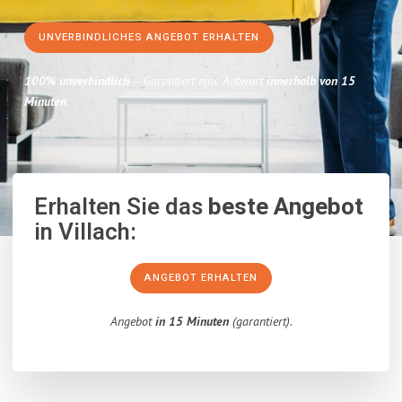
UNVERBINDLICHES ANGEBOT ERHALTEN
100% unverbindlich
– Garantiert eine Antwort
innerhalb von 15
Minuten
.
Erhalten Sie das
beste Angebot
in Villach:
ANGEBOT ERHALTEN
Angebot
in 15 Minuten
(garantiert).