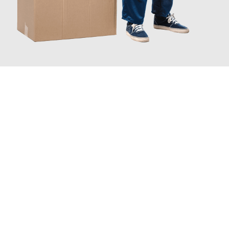
JETZT ANFRAGEN
Erleben Sie mit Umzugsmeister Ritter Villach, wie
einfach und
stressfrei Ihr Umzug Villach Frankreich
sein kann. Unser
Expertenteam steht bereit, um Ihnen einen reibungslosen
Übergang in Ihr neues Zuhause zu garantieren.
Jetzt
unverbindliches Angebot
erhalten &