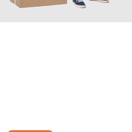
JETZT ANFRAGEN
Erleben Sie mit Umzugsmeister Ritter Villach, wie
einfach und
stressfrei Ihr Umzug Villach Šabac
sein kann. Unser
Expertenteam steht bereit, um Ihnen einen reibungslosen
Übergang in Ihr neues Zuhause zu garantieren.
Jetzt
unverbindliches Angebot
erhalten &
100€ sparen: