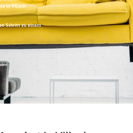
se in Villach
.
en Schritt zu einem
uten
.