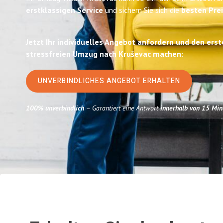
erstklassigen Service
und sichern Sie sich die
besten Prei
Jetzt Ihr individuelles Angebot anfordern und den erst
stressfreien Umzug nach Kruševac machen:
UNVERBINDLICHES ANGEBOT ERHALTEN
100% unverbindlich
– Garantiert eine Antwort
innerhalb von 15 Min