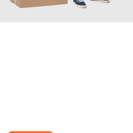
JETZT ANFRAGEN
Erleben Sie mit Umzugsmeister Ritter Villach, wie
einfach und
stressfrei Ihr Umzug Villach Buzau
sein kann. Unser
Expertenteam steht bereit, um Ihnen einen reibungslosen
Übergang in Ihr neues Zuhause zu garantieren.
Jetzt
unverbindliches Angebot
erhalten &
100€ sparen: