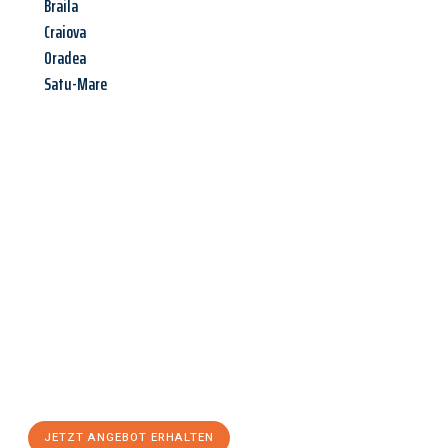
Braila
Craiova
Oradea
Satu-Mare
Jetzt anfragen &
Angebot
mit Best-Preis
erhalten!
Schicken Sie uns jetzt Ihre unverbindliche Anfrage und sichern
Sie sich Ihr
individuelles Umzugsangebot für Ihr Anliegen in
Villach
zum Best-Preis! Nutzen Sie die Gelegenheit für einen
stressfreien Umzug
mit maximalem Komfort:
JETZT ANGEBOT ERHALTEN