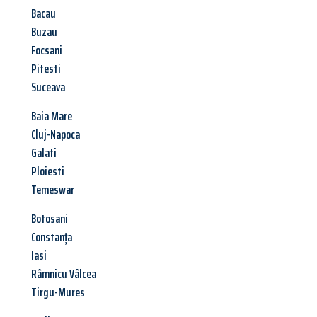
Bacau
Buzau
Focsani
Pitesti
Suceava
Baia Mare
Cluj-Napoca
Galati
Ploiesti
Temeswar
Botosani
Constanța
Iasi
Râmnicu Vâlcea
Tirgu-Mures