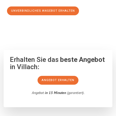
UNVERBINDLICHES ANGEBOT ERHALTEN
100% unverbindlich
– Garantiert eine Antwort
innerhalb von 15
Minuten
.
Erhalten Sie das
beste Angebot
in Villach:
ANGEBOT ERHALTEN
Angebot
in 15 Minuten
(garantiert).