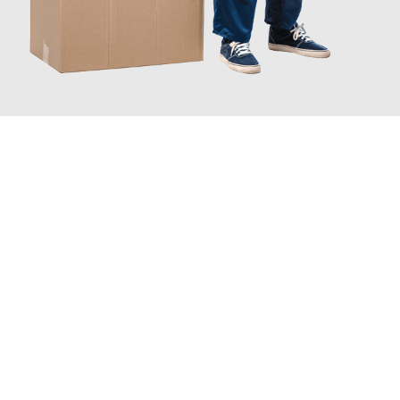
JETZT ANFRAGEN
Erleben Sie mit Umzugsmeister Ritter Villach, wie
einfach und
stressfrei Ihr Umzug Villach Botosani
sein kann. Unser
Expertenteam steht bereit, um Ihnen einen reibungslosen
Übergang in Ihr neues Zuhause zu garantieren.
Jetzt
unverbindliches Angebot
erhalten &