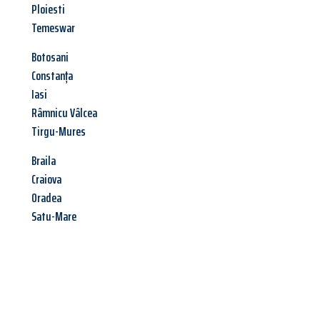
Ploiesti
Temeswar
Botosani
Constanța
Iasi
Râmnicu Vâlcea
Tirgu-Mures
Braila
Craiova
Oradea
Satu-Mare