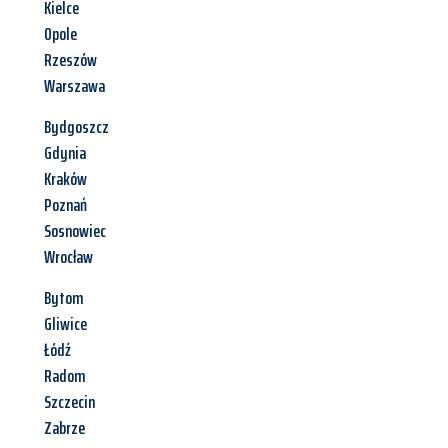
Kielce
Opole
Rzeszów
Warszawa
Bydgoszcz
Gdynia
Kraków
Poznań
Sosnowiec
Wrocław
Bytom
Gliwice
Łódź
Radom
Szczecin
Zabrze