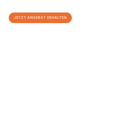
stressfreien Umzug
mit maximalem Komfort:
JETZT ANGEBOT ERHALTEN