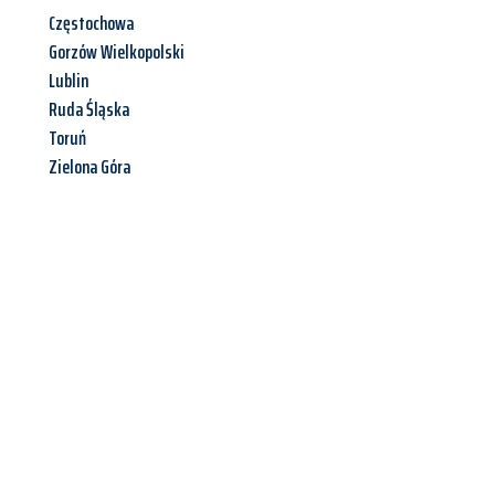
Częstochowa
Gorzów Wielkopolski
Lublin
Ruda Śląska
Toruń
Zielona Góra
Jetzt anfragen &
Angebot
mit Best-Preis
erhalten!
Schicken Sie uns jetzt Ihre unverbindliche Anfrage und sichern
Sie sich Ihr
individuelles Umzugsangebot für Ihr Anliegen in
Villach
zum Best-Preis! Nutzen Sie die Gelegenheit für einen