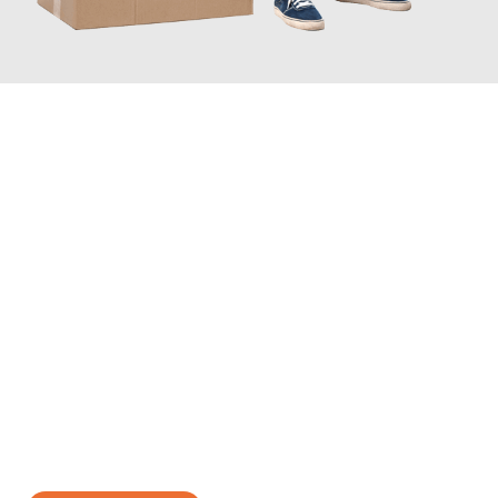
JETZT ANFRAGEN
Erleben Sie mit Umzugsmeister Ritter Villach, wie
einfach und
stressfrei Ihr Umzug Villach Poznań
sein kann. Unser
Expertenteam steht bereit, um Ihnen einen reibungslosen
Übergang in Ihr neues Zuhause zu garantieren.
Jetzt
unverbindliches Angebot
erhalten &
100€ sparen: