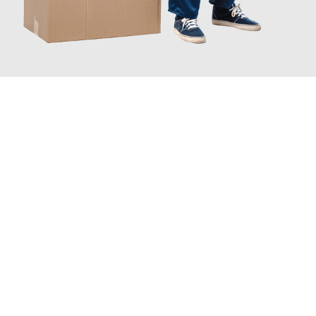
JETZT ANFRAGEN
Erleben Sie mit Umzugsmeister Ritter Villach, wie
einfach und
stressfrei Ihr Umzug Villach Diekirch
sein kann. Unser
Expertenteam steht bereit, um Ihnen einen reibungslosen
Übergang in Ihr neues Zuhause zu garantieren.
Jetzt
unverbindliches Angebot
erhalten &
100€ sparen: