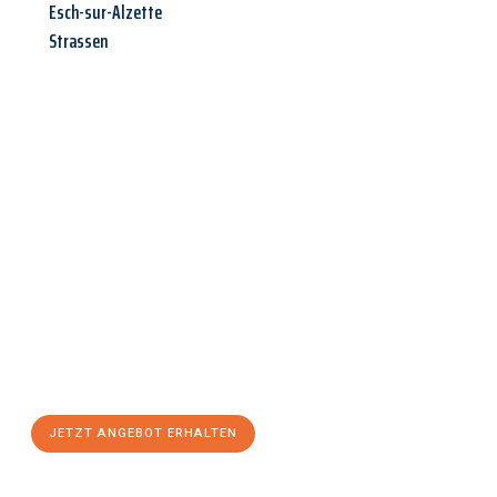
Esch-sur-Alzette
Strassen
Jetzt anfragen &
Angebot
mit Best-Preis
erhalten!
Schicken Sie uns jetzt Ihre unverbindliche Anfrage und sichern
Sie sich Ihr
individuelles Umzugsangebot für Ihr Anliegen in
Villach
zum Best-Preis! Nutzen Sie die Gelegenheit für einen
stressfreien Umzug
mit maximalem Komfort:
JETZT ANGEBOT ERHALTEN