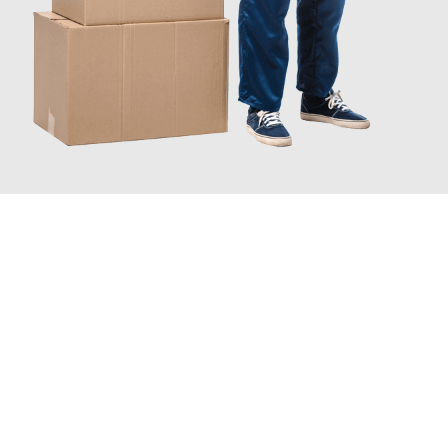
JETZT ANFRAGEN
Erleben Sie mit Umzugsmeister Ritter Villach, wie
einfach und
stressfrei Ihr Umzug Villach Bettembourg
sein kann. Unser
Expertenteam steht bereit, um Ihnen einen reibungslosen
Übergang in Ihr neues Zuhause zu garantieren.