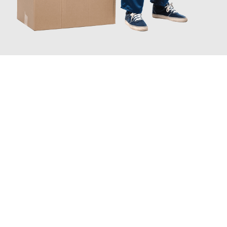
JETZT ANFRAGEN
Erleben Sie mit Umzugsmeister Ritter Villach, wie
einfach und
stressfrei Ihr Umzug Villach Plowdiw
sein kann. Unser
Expertenteam steht bereit, um Ihnen einen reibungslosen
Übergang in Ihr neues Zuhause zu garantieren.
Jetzt
unverbindliches Angebot
erhalten &
100€ sparen: