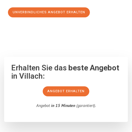
UNVERBINDLICHES ANGEBOT ERHALTEN
100% unverbindlich
– Garantiert eine Antwort
innerhalb von 15
Minuten
.
Erhalten Sie das
beste Angebot
in Villach:
ANGEBOT ERHALTEN
Angebot
in 15 Minuten
(garantiert).