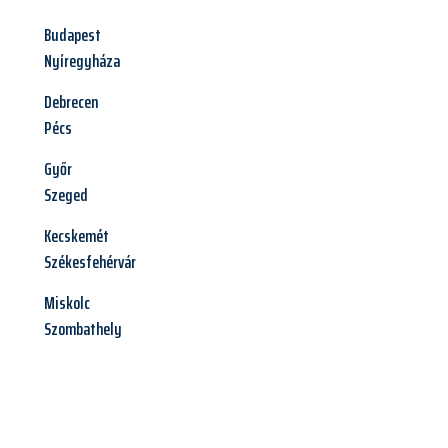
Budapest
Nyíregyháza
Debrecen
Pécs
Győr
Szeged
Kecskemét
Székesfehérvár
Miskolc
Szombathely