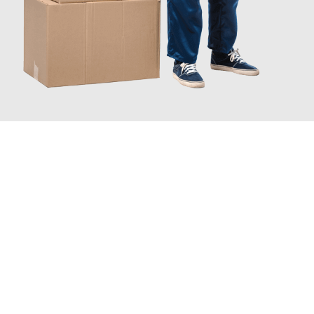
JETZT ANFRAGEN
Erleben Sie mit Umzugsmeister Ritter Villach, wie
einfach und
stressfrei Ihr Umzug Villach Nyíregyháza
sein kann. Unser
Expertenteam steht bereit, um Ihnen einen reibungslosen
Übergang in Ihr neues Zuhause zu garantieren.