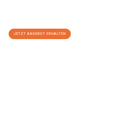
Sie sich Ihr
individuelles Umzugsangebot für Ihr Anliegen in
Villach
zum Best-Preis! Nutzen Sie die Gelegenheit für einen
stressfreien Umzug
mit maximalem Komfort:
JETZT ANGEBOT ERHALTEN