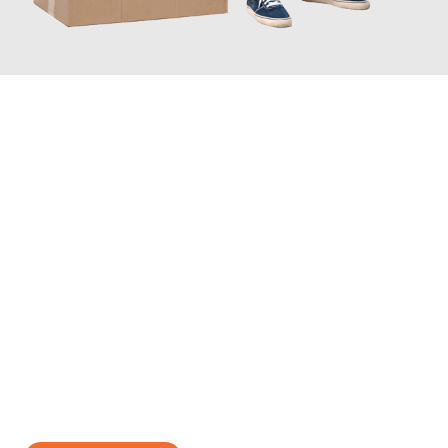
JETZT ANFRAGEN
Erleben Sie mit Umzugsmeister Ritter Villach, wie
einfach und
stressfrei Ihr Umzug Villach Olmütz
sein kann. Unser
Expertenteam steht bereit, um Ihnen einen reibungslosen
Übergang in Ihr neues Zuhause zu garantieren.
Jetzt
unverbindliches Angebot
erhalten &
100€ sparen: