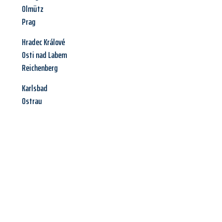
Olmütz
Prag
Hradec Králové
Osti nad Labem
Reichenberg
Karlsbad
Ostrau
Jetzt anfragen &
Angebot
mit Best-Preis
erhalten!
Schicken Sie uns jetzt Ihre unverbindliche Anfrage und sichern