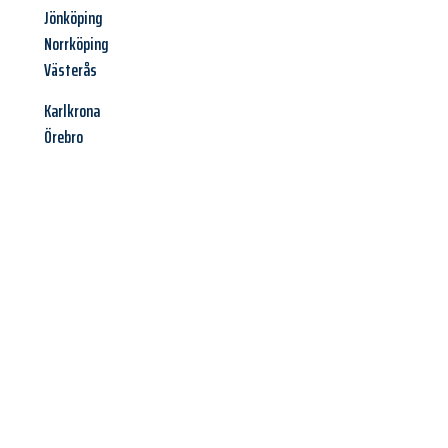
Jönköping
Norrköping
Västerås
Karlkrona
Örebro
Jetzt anfragen &
Angebot
mit Best-Preis
erhalten!
Schicken Sie uns jetzt Ihre unverbindliche Anfrage und sichern
Sie sich Ihr
individuelles Umzugsangebot für Ihr Anliegen in
Villach
zum Best-Preis! Nutzen Sie die Gelegenheit für einen
stressfreien Umzug
mit maximalem Komfort: