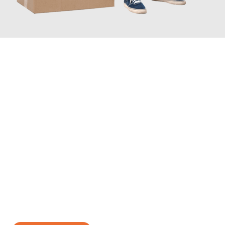
JETZT ANFRAGEN
Erleben Sie mit Umzugsmeister Ritter Villach, wie
einfach und
stressfrei Ihr Umzug Villach Örebro
sein kann. Unser
Expertenteam steht bereit, um Ihnen einen reibungslosen
Übergang in Ihr neues Zuhause zu garantieren.
Jetzt
unverbindliches Angebot
erhalten &
100€ sparen: